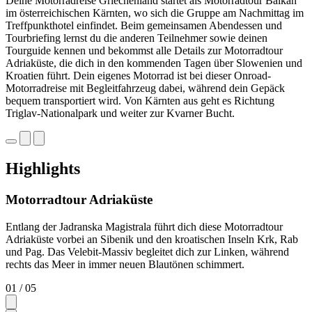
Deine Motorradreise Griechenland startet als Motorradtour Balkan
im österreichischen Kärnten, wo sich die Gruppe am Nachmittag im
Treffpunkthotel einfindet. Beim gemeinsamen Abendessen und
Tourbriefing lernst du die anderen Teilnehmer sowie deinen
Tourguide kennen und bekommst alle Details zur Motorradtour
Adriaküste, die dich in den kommenden Tagen über Slowenien und
Kroatien führt. Dein eigenes Motorrad ist bei dieser Onroad-
Motorradreise mit Begleitfahrzeug dabei, während dein Gepäck
bequem transportiert wird. Von Kärnten aus geht es Richtung
Triglav-Nationalpark und weiter zur Kvarner Bucht.
Highlights
Motorradtour Adriaküste
Entlang der Jadranska Magistrala führt dich diese Motorradtour
Adriaküste vorbei an Sibenik und den kroatischen Inseln Krk, Rab
und Pag. Das Velebit-Massiv begleitet dich zur Linken, während
rechts das Meer in immer neuen Blautönen schimmert.
01
/ 05