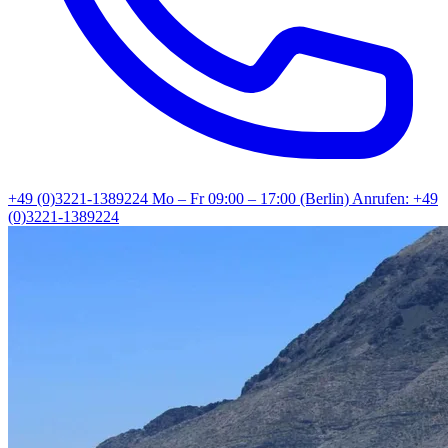
+49 (0)3221-1389224
Mo – Fr 09:00 – 17:00 (Berlin)
Anrufen: +49
(0)3221-1389224