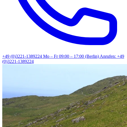
+49 (0)3221-1389224
Mo – Fr 09:00 – 17:00 (Berlin)
Anrufen: +49
(0)3221-1389224