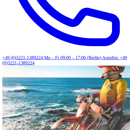
+49 (0)3221-1389224
Mo – Fr 09:00 – 17:00 (Berlin)
Anrufen: +49
(0)3221-1389224