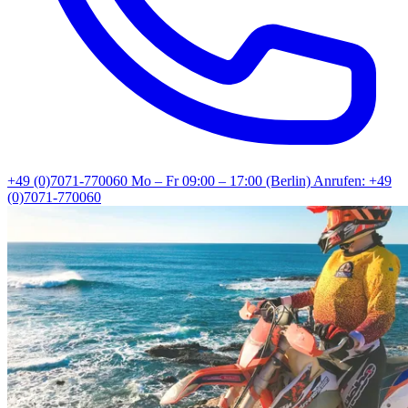
+49 (0)7071-770060
Mo – Fr 09:00 – 17:00 (Berlin)
Anrufen: +49
(0)7071-770060