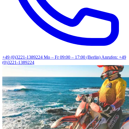
+49 (0)3221-1389224
Mo – Fr 09:00 – 17:00 (Berlin)
Anrufen: +49
(0)3221-1389224