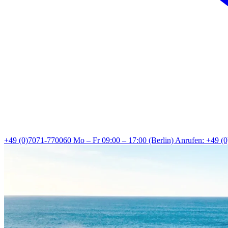
+49 (0)7071-770060
Mo – Fr 09:00 – 17:00 (Berlin)
Anrufen: +49 (