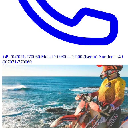
+49 (0)7071-770060
Mo – Fr 09:00 – 17:00 (Berlin)
Anrufen: +49
(0)7071-770060