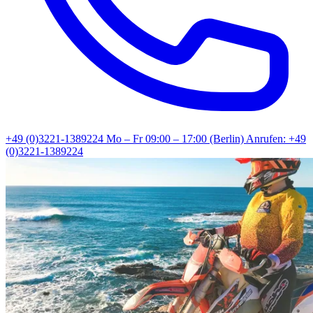
+49 (0)3221-1389224
Mo – Fr 09:00 – 17:00 (Berlin)
Anrufen: +49
(0)3221-1389224