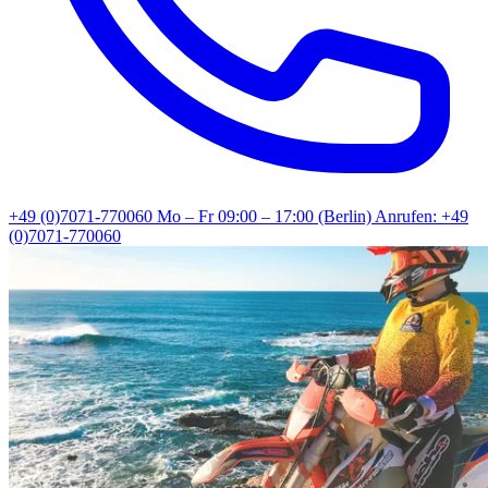
+49 (0)7071-770060
Mo – Fr 09:00 – 17:00 (Berlin)
Anrufen: +49
(0)7071-770060