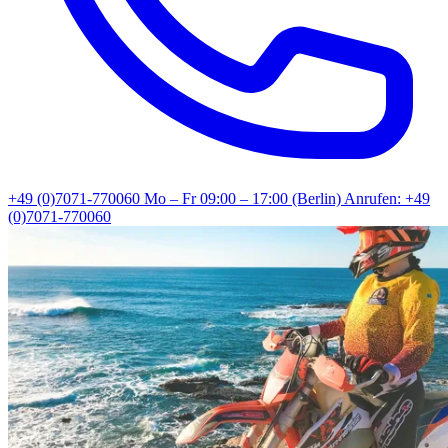
+49 (0)7071-770060
Mo – Fr 09:00 – 17:00 (Berlin)
Anrufen: +49
(0)7071-770060