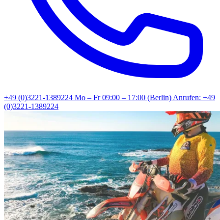
+49 (0)3221-1389224
Mo – Fr 09:00 – 17:00 (Berlin)
Anrufen: +49
(0)3221-1389224