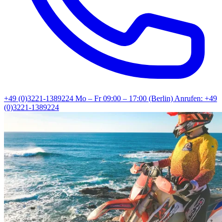
+49 (0)3221-1389224
Mo – Fr 09:00 – 17:00 (Berlin)
Anrufen: +49
(0)3221-1389224