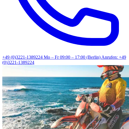
+49 (0)3221-1389224
Mo – Fr 09:00 – 17:00 (Berlin)
Anrufen: +49
(0)3221-1389224