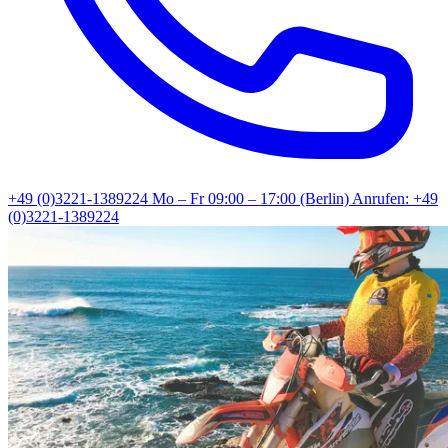
+49 (0)3221-1389224
Mo – Fr 09:00 – 17:00 (Berlin)
Anrufen: +49
(0)3221-1389224