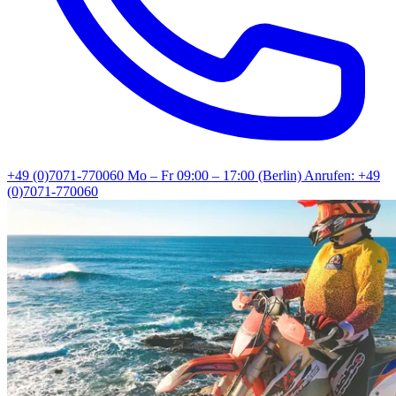
+49 (0)7071-770060
Mo – Fr 09:00 – 17:00 (Berlin)
Anrufen: +49
(0)7071-770060