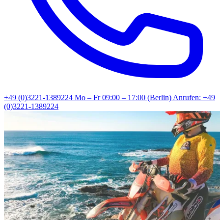
+49 (0)3221-1389224
Mo – Fr 09:00 – 17:00 (Berlin)
Anrufen: +49
(0)3221-1389224