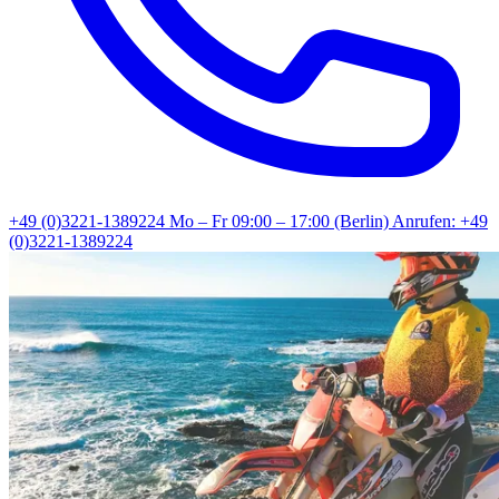
+49 (0)3221-1389224
Mo – Fr 09:00 – 17:00 (Berlin)
Anrufen: +49
(0)3221-1389224