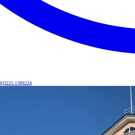
(0)3221-1389224