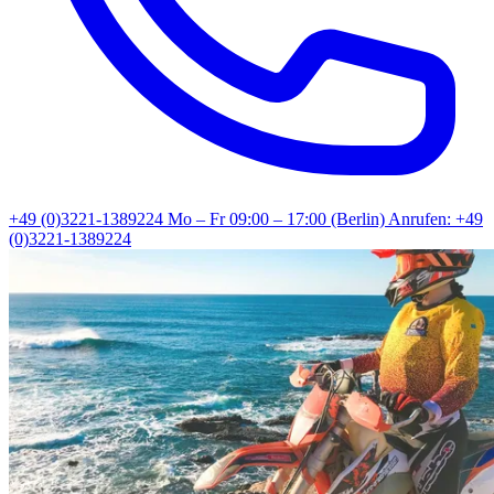
+49 (0)3221-1389224
Mo – Fr 09:00 – 17:00 (Berlin)
Anrufen: +49
(0)3221-1389224