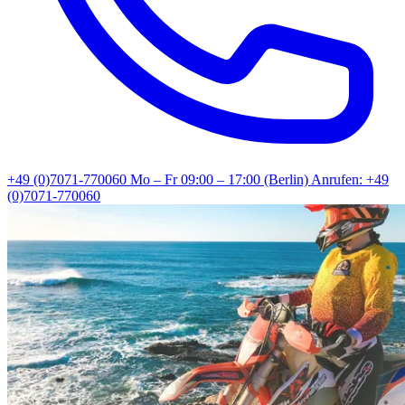
+49 (0)7071-770060
Mo – Fr 09:00 – 17:00 (Berlin)
Anrufen: +49
(0)7071-770060