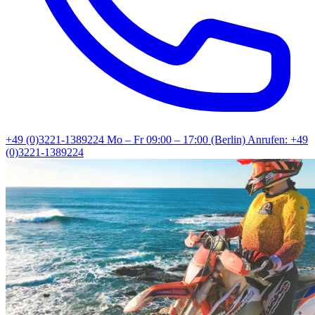
+49 (0)3221-1389224
Mo – Fr 09:00 – 17:00 (Berlin)
Anrufen: +49
(0)3221-1389224