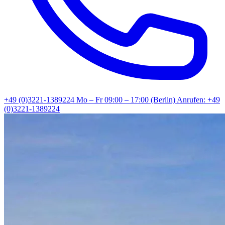
+49 (0)3221-1389224
Mo – Fr 09:00 – 17:00 (Berlin)
Anrufen: +49
(0)3221-1389224