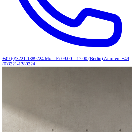
+49 (0)3221-1389224
Mo – Fr 09:00 – 17:00 (Berlin)
Anrufen: +49
(0)3221-1389224