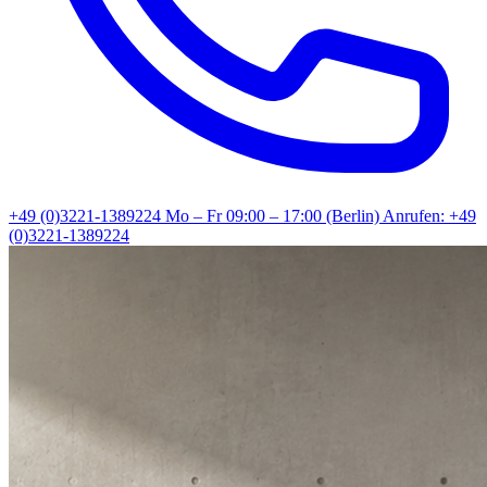
+49 (0)3221-1389224
Mo – Fr 09:00 – 17:00 (Berlin)
Anrufen: +49
(0)3221-1389224