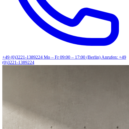
+49 (0)3221-1389224
Mo – Fr 09:00 – 17:00 (Berlin)
Anrufen: +49
(0)3221-1389224