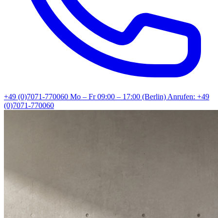
+49 (0)7071-770060
Mo – Fr 09:00 – 17:00 (Berlin)
Anrufen: +49
(0)7071-770060