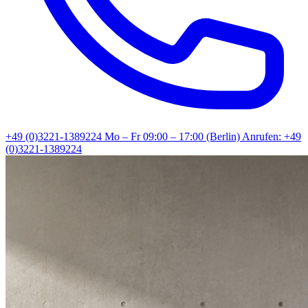
+49 (0)3221-1389224
Mo – Fr 09:00 – 17:00 (Berlin)
Anrufen: +49
(0)3221-1389224