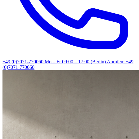
+49 (0)7071-770060
Mo – Fr 09:00 – 17:00 (Berlin)
Anrufen: +49
(0)7071-770060