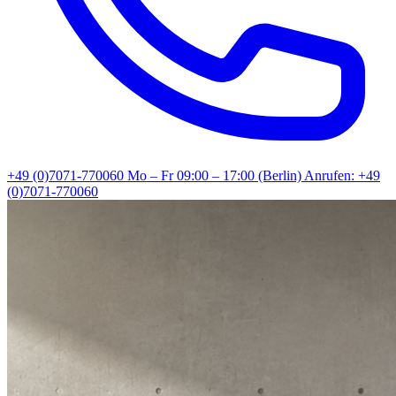
+49 (0)7071-770060
Mo – Fr 09:00 – 17:00 (Berlin)
Anrufen: +49
(0)7071-770060