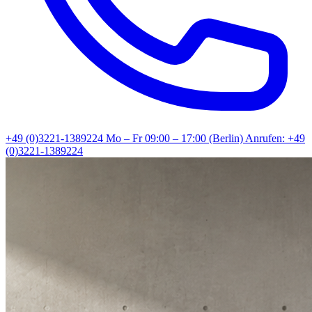
+49 (0)3221-1389224
Mo – Fr 09:00 – 17:00 (Berlin)
Anrufen: +49
(0)3221-1389224