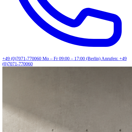
+49 (0)7071-770060
Mo – Fr 09:00 – 17:00 (Berlin)
Anrufen: +49
(0)7071-770060