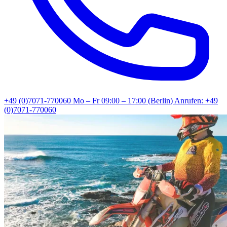
+49 (0)7071-770060
Mo – Fr 09:00 – 17:00 (Berlin)
Anrufen: +49
(0)7071-770060