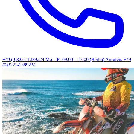
+49 (0)3221-1389224
Mo – Fr 09:00 – 17:00 (Berlin)
Anrufen: +49
(0)3221-1389224