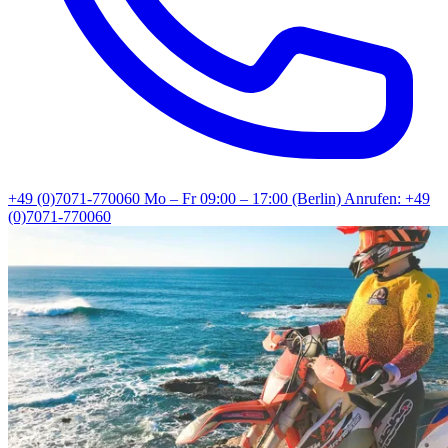
+49 (0)7071-770060
Mo – Fr 09:00 – 17:00 (Berlin)
Anrufen: +49
(0)7071-770060