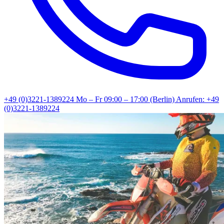
+49 (0)3221-1389224
Mo – Fr 09:00 – 17:00 (Berlin)
Anrufen: +49
(0)3221-1389224