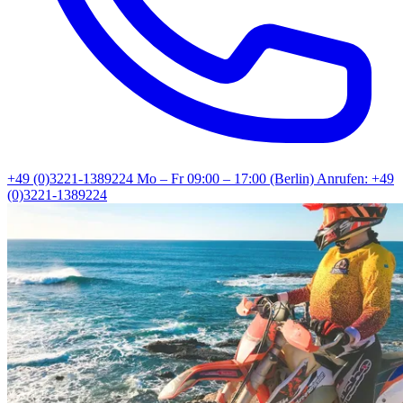
+49 (0)3221-1389224
Mo – Fr 09:00 – 17:00 (Berlin)
Anrufen: +49
(0)3221-1389224