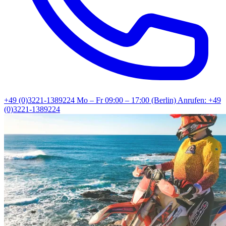
+49 (0)3221-1389224
Mo – Fr 09:00 – 17:00 (Berlin)
Anrufen: +49
(0)3221-1389224