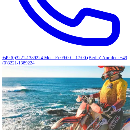
+49 (0)3221-1389224
Mo – Fr 09:00 – 17:00 (Berlin)
Anrufen: +49
(0)3221-1389224