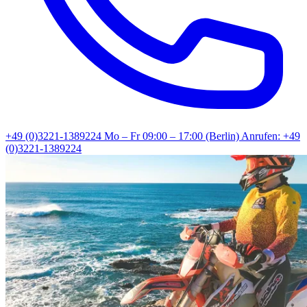
+49 (0)3221-1389224
Mo – Fr 09:00 – 17:00 (Berlin)
Anrufen: +49
(0)3221-1389224