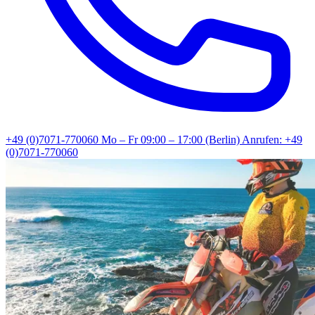
+49 (0)7071-770060
Mo – Fr 09:00 – 17:00 (Berlin)
Anrufen: +49
(0)7071-770060