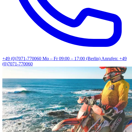
+49 (0)7071-770060
Mo – Fr 09:00 – 17:00 (Berlin)
Anrufen: +49
(0)7071-770060