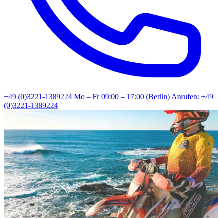
+49 (0)3221-1389224
Mo – Fr 09:00 – 17:00 (Berlin)
Anrufen: +49
(0)3221-1389224