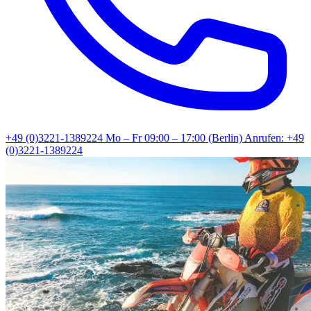
+49 (0)3221-1389224
Mo – Fr 09:00 – 17:00 (Berlin)
Anrufen: +49
(0)3221-1389224