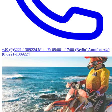
+49 (0)3221-1389224
Mo – Fr 09:00 – 17:00 (Berlin)
Anrufen: +49
(0)3221-1389224