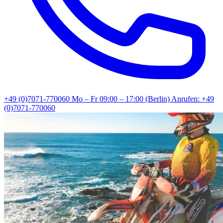
+49 (0)7071-770060
Mo – Fr 09:00 – 17:00 (Berlin)
Anrufen: +49
(0)7071-770060