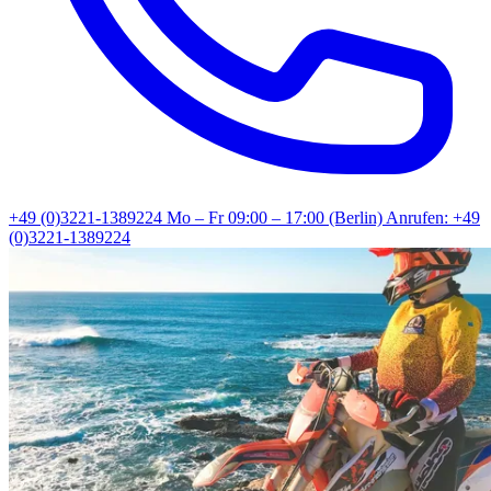
+49 (0)3221-1389224
Mo – Fr 09:00 – 17:00 (Berlin)
Anrufen: +49
(0)3221-1389224