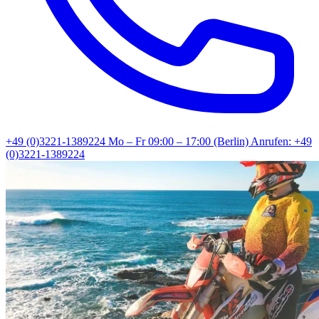
+49 (0)3221-1389224
Mo – Fr 09:00 – 17:00 (Berlin)
Anrufen: +49
(0)3221-1389224