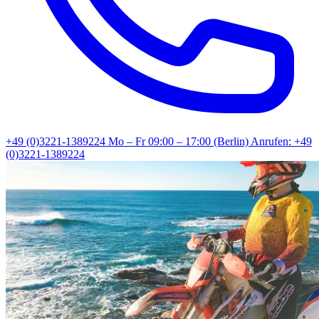
+49 (0)3221-1389224
Mo – Fr 09:00 – 17:00 (Berlin)
Anrufen: +49
(0)3221-1389224