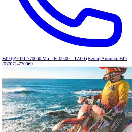
+49 (0)7071-770060
Mo – Fr 09:00 – 17:00 (Berlin)
Anrufen: +49
(0)7071-770060